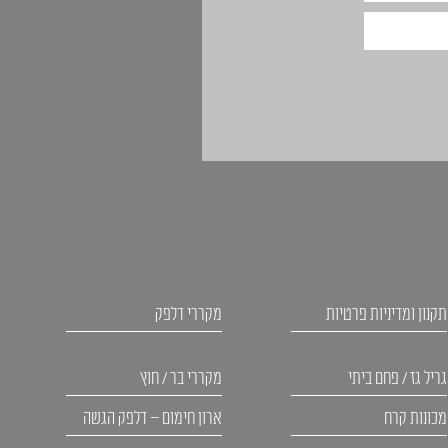
תקנון ומדיניות פרטיות
מקררי דלפק
גריל גז / פחם ביתי
מקררי בר / חוץ
מכונות קרח
ארון חימום – דלפק הגשה