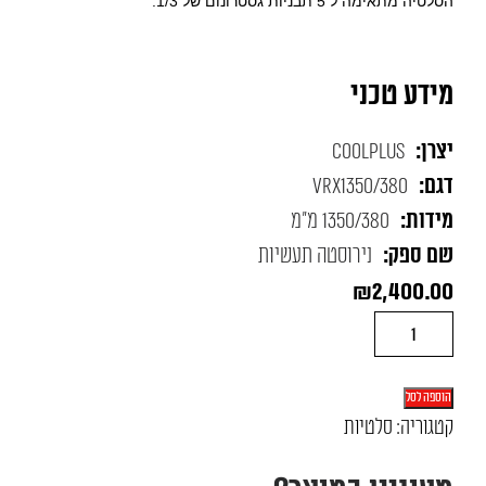
הסלטיה מתאימה ל 5 תבניות גסטרונום של 1/3.
מידע טכני
יצרן:
CoolPlus
דגם:
VRX1350/380
מידות:
1350/380 מ"מ
שם ספק:
נירוסטה תעשיות
₪
2,400.00
כמות
של
סלטיה
הוספה לסל
דלפקית
קטגוריה:
סלטיות
-