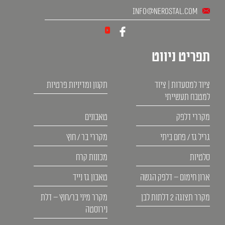
info@nerostal.com
תפריט ניווט
ציוד למסעדות | ציוד
תקנון ומדיניות פרטיות
למטבח תעשייתי
מקררי דלפק
טאבונים
גריל גז / פחם ביתי
מקררי בר / חוץ
סלטיות
מכונות קרח
ארון חימום – דלפק הגשה
טאבון גז נייד
מקרר תצוגה 2 דלתות לבן
מקרר מיני בר/חוץ – דלת
נירוסטה