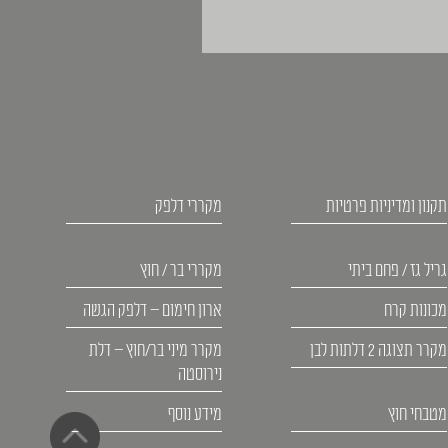
תקנון ומדיניות פרטיות
מקררי דלפק
גריל גז / פחם ביתי
מקררי בר / חוץ
מכונות קרח
ארון חימום – דלפק הגשה
מקרר תצוגה 2 דלתות לבן
מקרר מיני בר/חוץ – דלת
נירוסטה
מטבחי חוץ
מידע נוסף