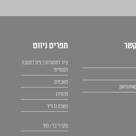
קשר
תפריט ניווט
ציוד למסעדות | ציוד למטבח
תעשייתי
טאבונים
info@ne
סלטיות
טאבון גז נייד
מקררי בר / חוץ