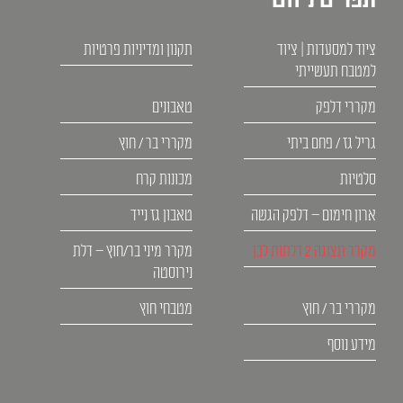
ציוד למסעדות | ציוד
תקנון ומדיניות פרטיות
למטבח תעשייתי
מקררי דלפק
טאבונים
גריל גז / פחם ביתי
מקררי בר / חוץ
סלטיות
מכונות קרח
ארון חימום – דלפק הגשה
טאבון גז נייד
מקרר תצוגה 2 דלתות לבן
מקרר מיני בר/חוץ – דלת
נירוסטה
מקררי בר / חוץ
מטבחי חוץ
מידע נוסף