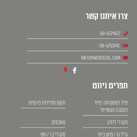
צרו איתנו קשר
08-6729672
08-6753143
info@nerostal.com
תפריט ניווט
ציוד למסעדות | ציוד
תקנון ומדיניות פרטיות
למטבח תעשייתי
מקררי דלפק
טאבונים
גריל גז / פחם ביתי
מקררי בר / חוץ