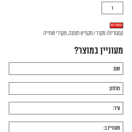
כמות
של
מקרר
הוספה לסל
תצוגה
קטגוריות:
מקרר / מקפיא תצוגה
,
מקררי שתייה
2
מעוניין במוצר?
דלתות
שחור