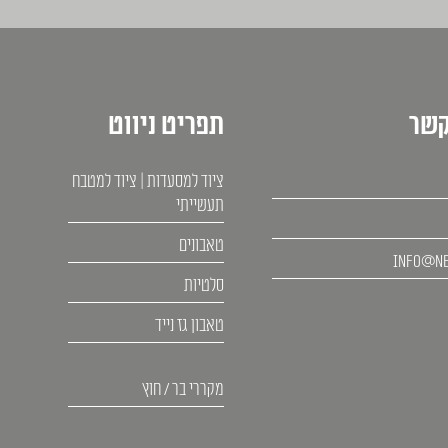
קשר
תפריט ניווט
ציוד למסעדות | ציוד למטבח
תעשייתי
טאבונים
info@ne
סלטיות
טאבון גז נייד
מקררי בר / חוץ