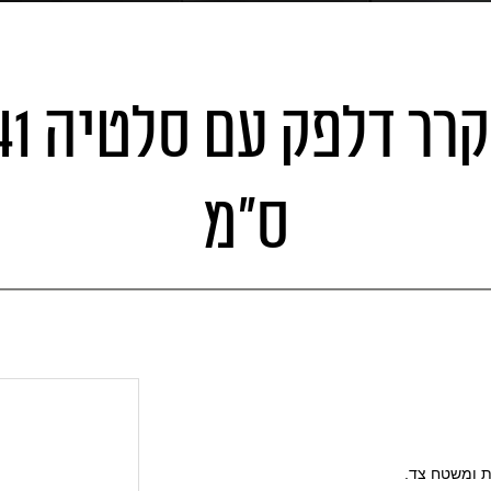
מקרר דלפק ע
ס"מ
ת ומשטח צד.