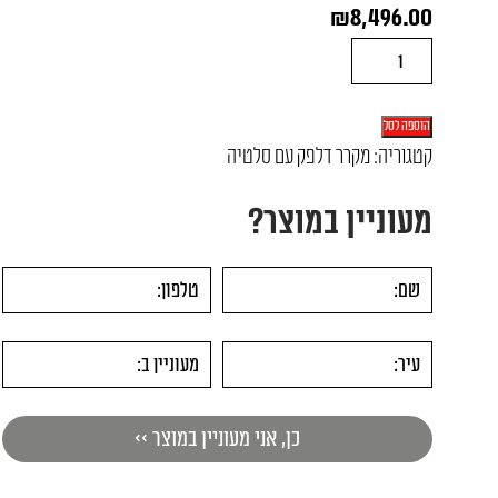
₪
8,496.00
כמות
של
מקרר
הוספה לסל
דלפק
קטגוריה:
מקרר דלפק עם סלטיה
עם
מעוניין במוצר?
סלטיה
141
ס"מ