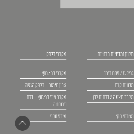
תקנון ומדיניות פרטיות
מקררי דלפק
גריל גז / פחם ביתי
מקררי בר / חוץ
מכונות קרח
ארון חימום – דלפק הגשה
מקרר תצוגה 2 דלתות לבן
מקרר מיני בר/חוץ – דלת
נירוסטה
מטבחי חוץ
מידע נוסף