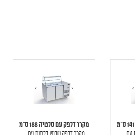
מקרר דלפק עם סלטיה 188 ס"מ
ם...
מקרר דלפק שלוש דלתות עם...