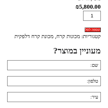
₪
5,800.00
כמות
של
מכונת
הוספה לסל
קרח
קטגוריות:
מכונות קרח
,
מכונת קרח דלפקית​
בילט
מעוניין במוצר?
אין
FR20