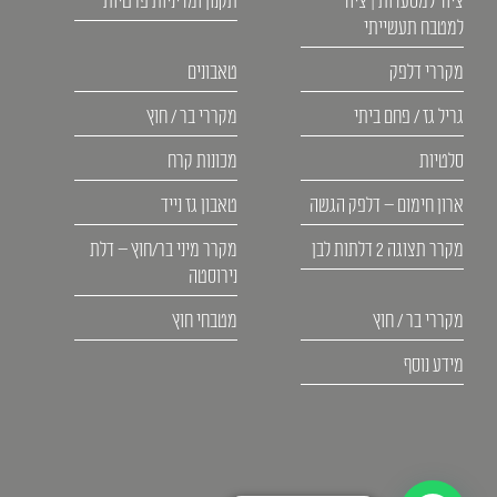
ציוד למסעדות | ציוד
תקנון ומדיניות פרטיות
למטבח תעשייתי
מקררי דלפק
טאבונים
גריל גז / פחם ביתי
מקררי בר / חוץ
סלטיות
מכונות קרח
ארון חימום – דלפק הגשה
טאבון גז נייד
מקרר תצוגה 2 דלתות לבן
מקרר מיני בר/חוץ – דלת
נירוסטה
מקררי בר / חוץ
מטבחי חוץ
מידע נוסף