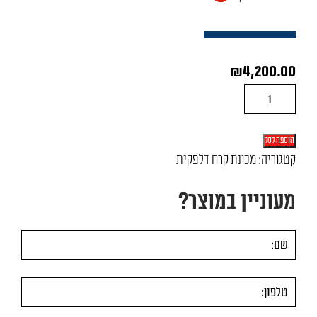
₪
4,200.00
כמות
של
מכונת
הוספה לסל
קרח
קטגוריה:
מכונת קרח דלפקית​
דגם
מעוניין במוצר?
SK-
25C