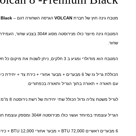
מטבח גינה חוץ של חברת
VOLCAN
הגרסה השחורה דגם –
Black
המטבח גינה מיוצר כולו מנירוסטה מ
שחור.
המטבח הוא מודולרי ומגיע ב 3 חלקים, ניתן לשנות את מיקום כל חלק לפי רצון הלקוח.
הכוללת גריל גז של 6 מבערים + מבער אחורי + כירת צד +
עם תאורה + תאורה בתוך הגריל ותאורה בכפתורים.
לגריל משטח צליה גדול הכולל שתי יחידות של רשת נירוסטה 8 מ"מ ויחידה אחת של פלאנצ'ה.
הגריל עוצמתי במיוחד ועשוי כולו מנירוסטה 304# ומספק עוצמת חום כללית של 96,000 BTU סה"כ.
6 מבערים ראשיים 72,000 BTU + מבער אחורי 12,000 BTU + כירת צד 12,000 BTU.