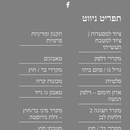
תפריט ניווט
ציוד למסעדות |
תקנון ומדיניות
ציוד למטבח
פרטיות
תעשייתי
מקררי דלפק
טאבונים
גריל גז / פחם ביתי
מקררי בר / חוץ
סלטיות
מכונות קרח
ארון חימום – דלפק
טאבון גז נייד
הגשה
מקרר תצוגה 2
מקרר מיני בר/חוץ
דלתות לבן
– דלת נירוסטה
מקררי בר / חוץ
מטבחי חוץ