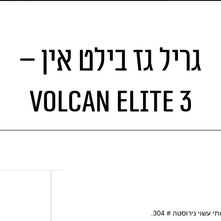
גריל גז בילט אין –
VOLCAN ELITE 3
י עשוי נירוסטה # 304.