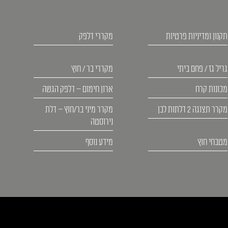
תקנון ומדיניות פרטיות
מקררי דלפק
גריל גז / פחם ביתי
מקררי בר / חוץ
מכונות קרח
ארון חימום – דלפק הגשה
מקרר תצוגה 2 דלתות לבן
מקרר מיני בר/חוץ – דלת
נירוסטה
מטבחי חוץ
מידע נוסף