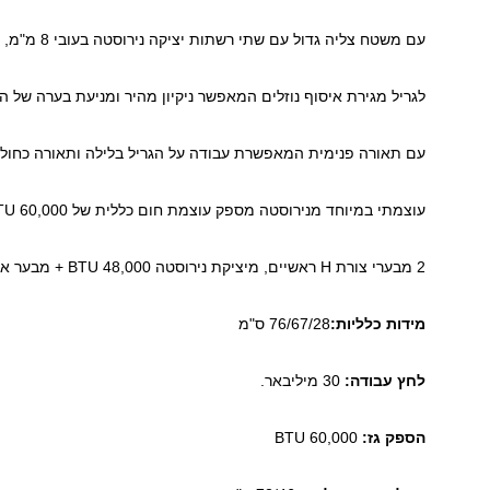
עם משטח צליה גדול עם שתי רשתות יציקה נירוסטה בעובי 8 מ"מ, ורשת (קומה שניה) לחימום/צלייה.
לגריל מגירת איסוף נוזלים המאפשר ניקיון מהיר ומניעת בערה של ה
עם תאורה פנימית המאפשרת עבודה על הגריל בלילה ותאורה כחולה
עוצמתי במיוחד מנירוסטה מספק עוצמת חום כללית של 60,000 BTU סה"כ.
2 מבערי צורת H ראשיים, מיציקת נירוסטה 48,000 BTU + מבער אחורי 12,000 BTU.
מידות כלליות:
76/67/28 ס"מ
לחץ עבודה:
30 מיליבאר.
הספק גז:
60,000 BTU