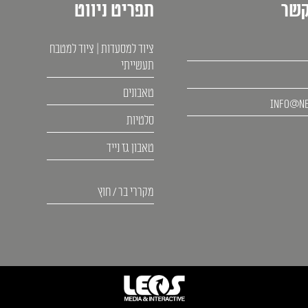
קשר
תפריט ניווט
ציוד למסעדות | ציוד למטבח
תעשייתי
טאבונים
info@ne
סלטיות
טאבון גז נייד
מקררי בר / חוץ