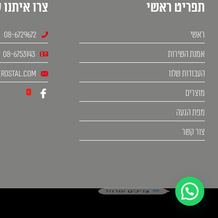
תפריט ראשי
צרו איתנו 
ראשי
08-6729672
אמנת השירות
08-6753143
העבודות שלנו
rostal.com
מוצרים
מפת הגעה
צור קשר
צריכים עזרה?