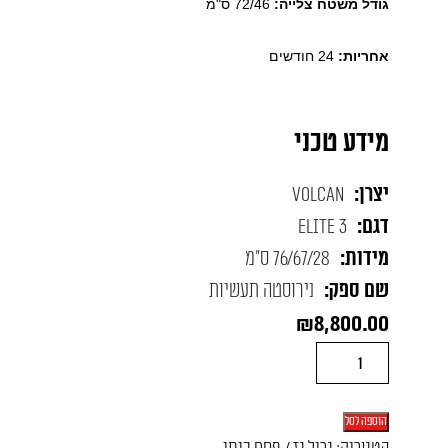
גודל משטח צלייה:
72/46 ס"מ
אחריות:
24 חודשים
מידע טכני
יצרן:
VOLCAN
דגם:
ELITE 3
מידות:
76/67/28 ס"מ
שם ספק:
נירוסטה תעשיות
₪
8,800.00
כמות
של
גריל
הוספה לסל
גז